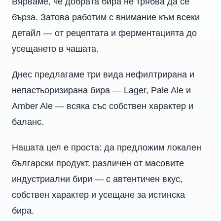
Вярваме, че добрата бира не трябва да се
бърза. Затова работим с внимание към всеки
детайл — от рецептата и ферментацията до
усещането в чашата.
Днес предлагаме три вида нефилтрирана и
непастьоризирана бира — Lager, Pale Ale и
Amber Ale — всяка със собствен характер и
баланс.
Нашата цел е проста: да предложим локален
български продукт, различен от масовите
индустриални бири — с автентичен вкус,
собствен характер и усещане за истинска
бира.