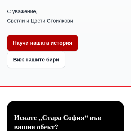
С уважение,
Светли и Цвети Стоилкови
Научи нашата история
Виж нашите бири
Искате „Стара София“ във
вашия обект?