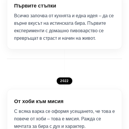
Първите стъпки
Всичко започва от кухнята и една идея – да се
върне вкусът на истинската бира. Първите
експерименти с домашно пивоварство се
превръщат в страст и начин на живот.
2022
От хоби към мисия
С всяка варка се оформя усещането, че това е
повече от хоби – това е мисия. Ражда се
мечтата за бира с дух и характер.