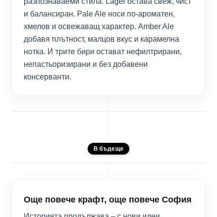
разпознаваеми стила. Lager остава свеж, чист
и балансиран. Pale Ale носи по-ароматен,
хмелов и освежаващ характер. Amber Ale
добавя плътност, малцов вкус и карамелна
нотка. И трите бири остават нефилтрирани,
непастьоризирани и без добавени
консерванти.
В бъдеще
Още повече крафт, още повече София
Историята продължава – с нови идеи,