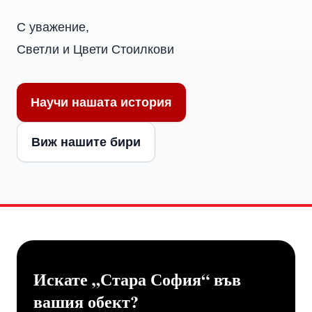
С уважение,
Светли и Цвети Стоилкови
Научи нашата история
Виж нашите бири
Искате „Стара София“ във
вашия обект?