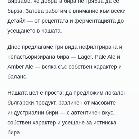
Вярваме, че добрата бира не трябва да се
бърза. Затова работим с внимание към всеки
детайл — от рецептата и ферментацията до
усещането в чашата.
Днес предлагаме три вида нефилтрирана и
непастьоризирана бира — Lager, Pale Ale и
Amber Ale — всяка със собствен характер и
баланс.
Нашата цел е проста: да предложим локален
български продукт, различен от масовите
индустриални бири — с автентичен вкус,
собствен характер и усещане за истинска
бира.