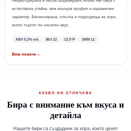
Нефилтрирана и непастьоризирана Amber Ale бира с
естествена утайка, мек малцов профил и карамелен
характер. Балансирана, плътна и подходяща за хора,
които търсят по-наситен вкус.
ABV
5.2% vol.
IBU
22
12.5°P
SRM
12
Виж повече
→
КАКВО НИ ОТЛИЧАВА
Бира с внимание към вкуса и
детайла
Нашите бири са създадени за хора, които ценят