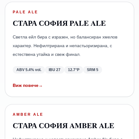
PALE ALE
СТАРА СОФИЯ PALE ALE
Светла ейл бира с изразен, но балансиран хмелов
характер. Нефилтрирана и непастьоризирана, с
естествена утайка и свеж финал.
ABV
5.4% vol.
IBU
27
12.7°P
SRM
5
Виж повече
→
AMBER ALE
СТАРА СОФИЯ AMBER ALE