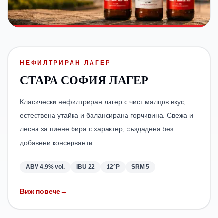
НЕФИЛТРИРАН ЛАГЕР
СТАРА СОФИЯ ЛАГЕР
Класически нефилтриран лагер с чист малцов вкус,
естествена утайка и балансирана горчивина. Свежа и
лесна за пиене бира с характер, създадена без
добавени консерванти.
ABV
4.9% vol.
IBU
22
12°P
SRM
5
Виж повече
→