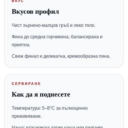
ВКУС
Вкусов профил
Чист зърнено-малцов гръб и леко тяло.
Фина до средна горчивина, балансирана и
приятна.
Свеж финал и деликатна, кремообразна пяна.
СЕРВИРАНЕ
Как да я поднесете
Температура: 5–8°C за пълноценно
преживяване.
Чаша: класическа лагер чаша или пилснер.