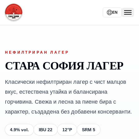
EN
Togg
НЕФИЛТРИРАН ЛАГЕР
СТАРА СОФИЯ ЛАГЕР
Класически нефилтриран лагер с чист малцов
вкус, естествена утайка и балансирана
горчивина. Свежа и лесна за пиене бира с
характер, създадена без добавени консерванти.
4.9% vol.
IBU
22
12°P
SRM
5